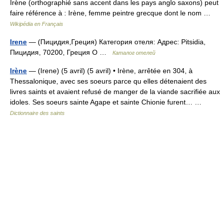
Irène (orthographié sans accent dans les pays anglo saxons) peut
faire référence à : Irène, femme peintre grecque dont le nom …
Wikipédia en Français
Irene
— (Пицидия,Греция) Категория отеля: Адрес: Pitsidia,
Пицидия, 70200, Греция О …
Каталог отелей
Irène
— (Irene) (5 avril) (5 avril) • Irène, arrêtée en 304, à
Thessalonique, avec ses soeurs parce qu elles détenaient des
livres saints et avaient refusé de manger de la viande sacrifiée aux
idoles. Ses soeurs sainte Agape et sainte Chionie furent… …
Dictionnaire des saints