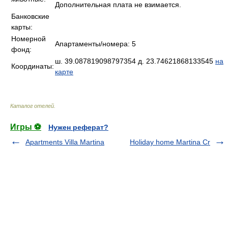
Дополнительная плата не взимается.
Банковские
карты:
Номерной
Апартаменты/номера: 5
фонд:
ш. 39.087819098797354 д. 23.74621868133545
на
Координаты:
карте
Каталог отелей
.
Игры ⚽
Нужен реферат?
Apartments Villa Martina
Holiday home Martina Cr