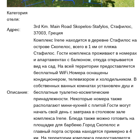
Категория
отеля:
3rd Km. Main Road Skopelos-Stafylos, Стафилос,
Адрес:
37003, Греция
Комплекс Irene находится в деревне Стафилос на
острове Скопелос, всего в 1 км от пляжа
Стафилос. Гости комплекса проживают в номерах
и апартаментах с балконом, откуда открывается
вид на сад. На всей территории предоставляется
бесплатный WiFi.Номера оснащены
кондиционером, телевизором и холодильником. В
собственных ванных комнатах установлен душ и
Описание:
бесплатные туалетно-косметические
принадлежности. Некоторые номера также
располагают мини-кухней с плитой.Гости могут
начать свой день с завтрака в столовом зале
комплекса Irene. Блюда также можно готовить на
площадке для барбекю.Город Скопелос и
главный порта острова находятся примерно в 4
км. На территории комплекса предоставляется