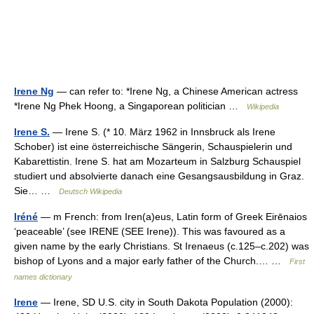
Irene Ng
— can refer to: *Irene Ng, a Chinese American actress
*Irene Ng Phek Hoong, a Singaporean politician …
Wikipedia
Irene S.
— Irene S. (* 10. März 1962 in Innsbruck als Irene
Schober) ist eine österreichische Sängerin, Schauspielerin und
Kabarettistin. Irene S. hat am Mozarteum in Salzburg Schauspiel
studiert und absolvierte danach eine Gesangsausbildung in Graz.
Sie… …
Deutsch Wikipedia
Iréné
— m French: from Iren(a)eus, Latin form of Greek Eirēnaios
‘peaceable’ (see IRENE (SEE Irene)). This was favoured as a
given name by the early Christians. St Irenaeus (c.125–c.202) was
bishop of Lyons and a major early father of the Church.… …
First
names dictionary
Irene
— Irene, SD U.S. city in South Dakota Population (2000):