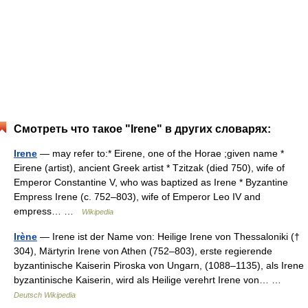
Смотреть что такое "Irene" в других словарях:
Irene
— may refer to:* Eirene, one of the Horae ;given name *
Eirene (artist), ancient Greek artist * Tzitzak (died 750), wife of
Emperor Constantine V, who was baptized as Irene * Byzantine
Empress Irene (c. 752–803), wife of Emperor Leo IV and
empress… …
Wikipedia
Irène
— Irene ist der Name von: Heilige Irene von Thessaloniki (†
304), Märtyrin Irene von Athen (752–803), erste regierende
byzantinische Kaiserin Piroska von Ungarn, (1088–1135), als Irene
byzantinische Kaiserin, wird als Heilige verehrt Irene von… …
Deutsch Wikipedia