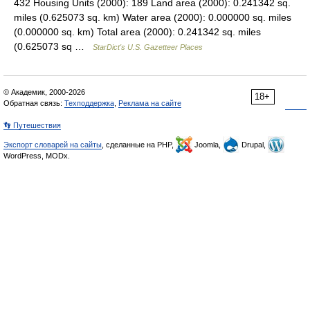
432 Housing Units (2000): 189 Land area (2000): 0.241342 sq.
miles (0.625073 sq. km) Water area (2000): 0.000000 sq. miles
(0.000000 sq. km) Total area (2000): 0.241342 sq. miles
(0.625073 sq …
StarDict's U.S. Gazetteer Places
© Академик, 2000-2026
18+
Обратная связь:
Техподдержка
,
Реклама на сайте
👣 Путешествия
Экспорт словарей на сайты
, сделанные на PHP,
Joomla,
Drupal,
WordPress, MODx.